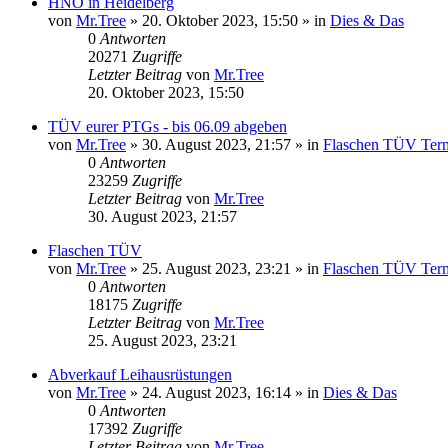
HNO in Heidelberg
von
Mr.Tree
»
20. Oktober 2023, 15:50
» in
Dies & Das
0
Antworten
20271
Zugriffe
Letzter Beitrag
von
Mr.Tree
20. Oktober 2023, 15:50
TÜV eurer PTGs - bis 06.09 abgeben
von
Mr.Tree
»
30. August 2023, 21:57
» in
Flaschen TÜV Ter
0
Antworten
23259
Zugriffe
Letzter Beitrag
von
Mr.Tree
30. August 2023, 21:57
Flaschen TÜV
von
Mr.Tree
»
25. August 2023, 23:21
» in
Flaschen TÜV Ter
0
Antworten
18175
Zugriffe
Letzter Beitrag
von
Mr.Tree
25. August 2023, 23:21
Abverkauf Leihausrüstungen
von
Mr.Tree
»
24. August 2023, 16:14
» in
Dies & Das
0
Antworten
17392
Zugriffe
Letzter Beitrag
von
Mr.Tree